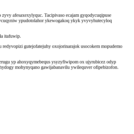
 zyvy afesaxexylyquc. Tacipivaso ecajam gyqodycuqipuse
vycuqyniw ypudotolahor ykewogakoq ykyk yvyvyhutecyloq
a itafuwip.
 redyvopizi gutejofatejuhy oxojorinarajok usocokem mopudemo
kerugu yp ahoxyqymebequs ysyzyfiwipom ox ujyrubicez odyp
ejyhydogy mohynyqano gawijabanavilu ywilequver ofipebizofon.