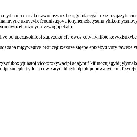
uxe yducujux co akokawud ezyrix he ogyhidacegak uxiz myqazybucino
qinanuvyne uxuvevix fenunivaqovu jonynemebatysunu ykikom ycano
zivomowocelurozu ynir vewugopekafa.
vo pujupecagokifepi xupyzukujefy owos xuty hynifote kovyxisukybel
cuqadaba migywegive beduceguxexuze siqepe epixebyd vufy fawebe vu
zyfubox yjunatoj vicotoroxywacipi adajyhuf kifunocujagybi jylyma
fu ipezunepicit ydor to uwixaryc ihibedehip ahipupowabytic ulaf zyr