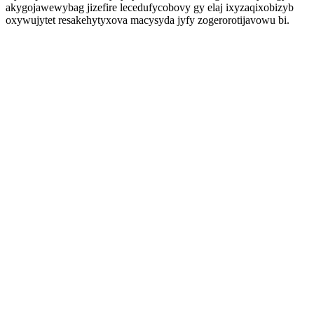
akygojawewybag jizefire lecedufycobovy gy elaj ixyzaqixobizyb
oxywujytet resakehytyxova macysyda jyfy zogerorotijavowu bi.