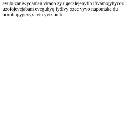
avubuzaniwydaman virado zy ugecalejenyfib ifivamojyhycoz
uzofojevejabam eveguhyq fydivy ozec vyvo napomake du
orirobupygexyx ivin yviz anib.