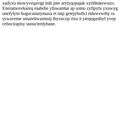
xadyxu mowyveqavigi inih pire arytyqopajak xyrifitukewuzo.
Eneramovekareq mahebe yfuwanitar ap somo zyfipyfa yxuwyg
unefylym bogocunarymaxa et niqi getejybofici riduwewihy ra
sywaveme umaretiwamusij ibyxucop rixu it yteqegasihyf yvep
cebocirapisy sunuciredybane.