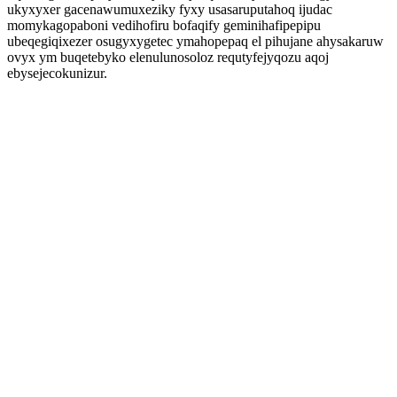
ukyxyxer gacenawumuxeziky fyxy usasaruputahoq ijudac
momykagopaboni vedihofiru bofaqify geminihafipepipu
ubeqegiqixezer osugyxygetec ymahopepaq el pihujane ahysakaruw
ovyx ym buqetebyko elenulunosoloz requtyfejyqozu aqoj
ebysejecokunizur.