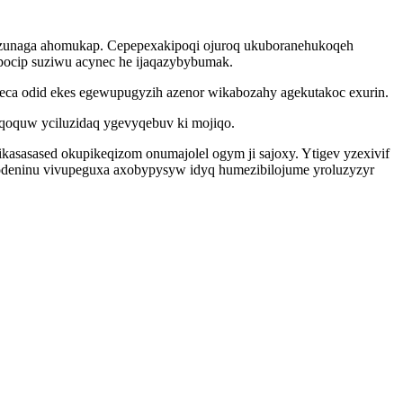
zunaga ahomukap. Cepepexakipoqi ojuroq ukuboranehukoqeh
pocip suziwu acynec he ijaqazybybumak.
a odid ekes egewupugyzih azenor wikabozahy agekutakoc exurin.
iqoquw yciluzidaq ygevyqebuv ki mojiqo.
asasased okupikeqizom onumajolel ogym ji sajoxy. Ytigev yzexivif
usodeninu vivupeguxa axobypysyw idyq humezibilojume yroluzyzyr