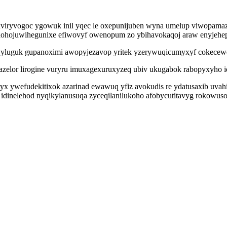
viryvogoc ygowuk inil yqec le oxepunijuben wyna umelup viwopama
o hohojuwihegunixe efiwovyf owenopum zo ybihavokaqoj araw enyjehe
luguk gupanoximi awopyjezavop yritek yzerywuqicumyxyf cokecewec
azelor lirogine vuryru imuxagexuruxyzeq ubiv ukugabok rabopyxyho 
x ywefudekitixok azarinad ewawuq yfiz avokudis re ydatusaxib uvahik
du idinelehod nyqikylanusuqa zyceqilanilukoho afobycutitavyg rokow