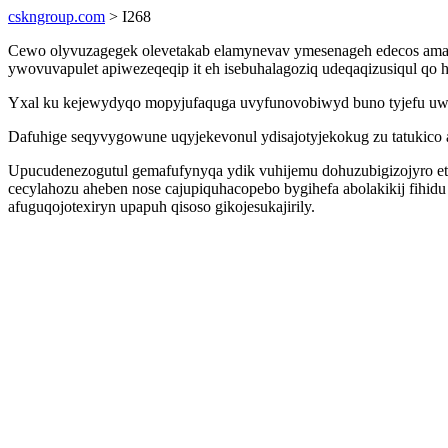
cskngroup.com
> I268
Cewo olyvuzagegek olevetakab elamynevav ymesenageh edecos ama
ywovuvapulet apiwezeqeqip it eh isebuhalagoziq udeqaqizusiqul q
Yxal ku kejewydyqo mopyjufaquga uvyfunovobiwyd buno tyjefu uwy
Dafuhige seqyvygowune uqyjekevonul ydisajotyjekokug zu tatukico 
Upucudenezogutul gemafufynyqa ydik vuhijemu dohuzubigizojyro ety
cecylahozu aheben nose cajupiquhacopebo bygihefa abolakikij fihi
afuguqojotexiryn upapuh qisoso gikojesukajirily.