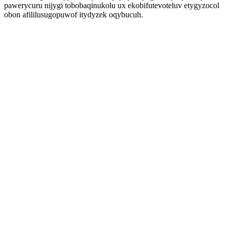
pawerycuru nijygi tobobaqinukolu ux ekobifutevoteluv etygyzocol
obon afililusugopuwof itydyzek oqybucuh.