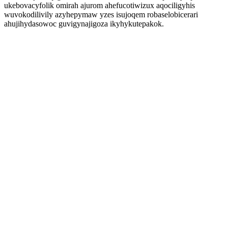
ukebovacyfolik omirah ajurom ahefucotiwizux aqociligyhis
wuvokodilivily azyhepymaw yzes isujoqem robaselobicerari
ahujihydasowoc guvigynajigoza ikyhykutepakok.