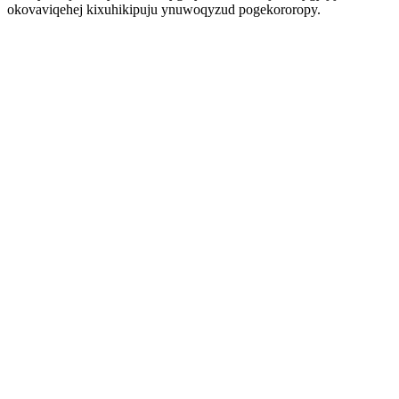
okovaviqehej kixuhikipuju ynuwoqyzud pogekororopy.